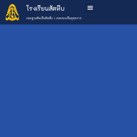
โรงเรียนสัตหีบ
ข้อมูลโรงเรียน
หลักสูตรการเรียนการสอน
การสมัครเรียน
ติดต่อเรา
เขตฐานทัพเรือสัตหีบ | เขตกองเรือยุทธการ
วันที่ 16 มิ.ย. 65
โรงเรียนสัตหีบ จัด
เลือกหมวด
ข่าว
กิจกรรมพิธีไหว้ครู
Uncategorised
ประจำปีการศึกษา
กิจกรรม
(777)
โรงเรียน
2565
ข่าว
ประชาสัมพันธ์
5 กรกฎาคม 2565