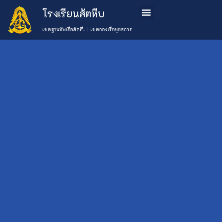
โรงเรียนสัตหีบ
ข้อมูลโรงเรียน
หลักสูตรการเรียนการสอน
การสมัครเรียน
ติดต่อเรา
เขตฐานทัพเรือสัตหีบ | เขตกองเรือยุทธการ
วันที่ 15 มิ.ย. 65
โรงเรียนสัตหีบ
เลือกหมวด
ข่าว
ร่วมกับวิทยาลัย
Uncategorised
เทคนิคสัตหีบ ”
กิจกรรม
(777)
โรงเรียน
โครงการส่งเสริม
ข่าว
พัฒนาทักษะอาชีพ
ประชาสัมพันธ์