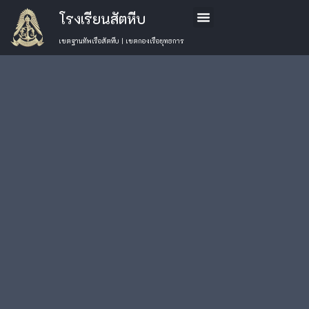
โรงเรียนสัตหีบ
ข้อมูลโรงเรียน
หลักสูตรการเรียนการสอน
การสมัครเรียน
ติดต่อเรา
เขตฐานทัพเรือสัตหีบ | เขตกองเรือยุทธการ
นที่ 10 ต.ค. 66
โรงเรียนสัตหีบจัด
เลือกหมวด
ข่าว
กิจกรรมอบรมเชิง
Uncategorised
ปฏิบัติการ
กิจกรรม
(777)
โรงเรียน
“โครงการส่งเสริม
ข่าว
พัฒนาบุคลากรสู่
ประชาสัมพันธ์