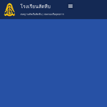
โรงเรียนสัตหีบ
ข้อมูลโรงเรียน
หลักสูตรการเรียนการสอน
การสมัครเรียน
ติดต่อเรา
เขตฐานทัพเรือสัตหีบ | เขตกองเรือยุทธการ
วันที่ 9 ต.ค. 66
โรงเรียนสัตหีบ
เลือกหมวด
ข่าว
ต้อนรับ พล.ร.อ.สุ
Uncategorise
ทิน หลายเจริญ
กิจกรรม
(777)
โรงเรียน
ประธานกรรมการ
ข่าว
(
สวัสดิการโรงเรียน
ประชาสัมพันธ์