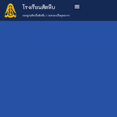
โรงเรียนสัตหีบ
ข้อมูลโรงเรียน
หลักสูตรการเรียนการสอน
การสมัครเรียน
ติดต่อเรา
เขตฐานทัพเรือสัตหีบ | เขตกองเรือยุทธการ
วันที่ 2 ต.ค. 63
โรงเรียนสัตหีบ จัด
เลือกหมวด
ข่าว
กิจกรรม “โครงการ
Uncategorised
ธนาคารโรงเรียน”
กิจกรรม
(777)
โรงเรียน
ประจำปีการศึกษา
ข่าว
2563 โดยโรงเรียน
ประชาสัมพันธ์