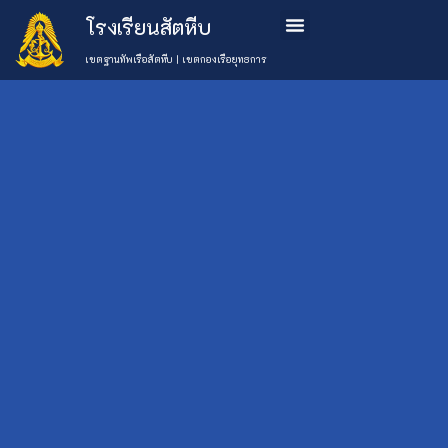
โรงเรียนสัตหีบ
ข้อมูลโรงเรียน
หลักสูตรการเรียนการสอน
การสมัครเรียน
ติดต่อเรา
เขตฐานทัพเรือสัตหีบ | เขตกองเรือยุทธการ
วันที่ 8-11 ก.ย.63
โรงเรียนสัตหีบ จัด
เลือกหมวด
ข่าว
กิจกรรม ตรวจ
Uncategorised
สุขภาพประจำปี ใน
กิจกรรม
(777)
โรงเรียน
นักเรียนระดับชั้น
ข่าว
ประถมศึกษาปีที่ 1-
ประชาสัมพันธ์