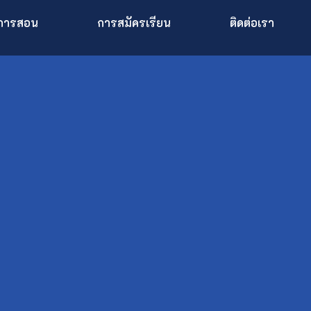
นการสอน
การสมัครเรียน
ติดต่อเรา
ลือกหมวดข่าว
Uncategorised
(8)
กิจกรรมโรงเรียน
(777)
ข่าวประชาสัมพันธ์
(37)
ข่าวเด่น
(35)
บุคลากร
(705)