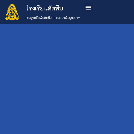
โรงเรียนสัตหีบ
ข้อมูลโรงเรียน
หลักสูตรการเรียนการสอน
การสมัครเรียน
ติดต่อเรา
เขตฐานทัพเรือสัตหีบ | เขตกองเรือยุทธการ
วันที่ 9 ก.ค. 68 ”
โครงการส่งเสริม
เลือกหมวด
ข่าว
พัฒนาทักษะอาชีพ
Uncategorised
ให้กับผู้เรียน ตาม
กิจกรรม
(777)
โรงเรียน
นโยบายลดเวลา
ข่าว
เรียนเพิ่มเวลารู้ “
ประชาสัมพันธ์