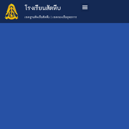
โรงเรียนสัตหีบ
ข้อมูลโรงเรียน
หลักสูตรการเรียนการสอน
การสมัครเรียน
ติดต่อเรา
เขตฐานทัพเรือสัตหีบ | เขตกองเรือยุทธการ
โรงเรียนสัตหีบ ขอ
แสดงความยินดีกับ
เลือกหมวด
ข่าว
นักกีฬาคนเก่ง
Uncategorised
ด.ช.เจษฎา รับคำ
กิจกรรม
(777)
โรงเรียน
อินทร์ ด.ช.ภาคิน
ข่าว
คงกะพันธ์
ประชาสัมพันธ์