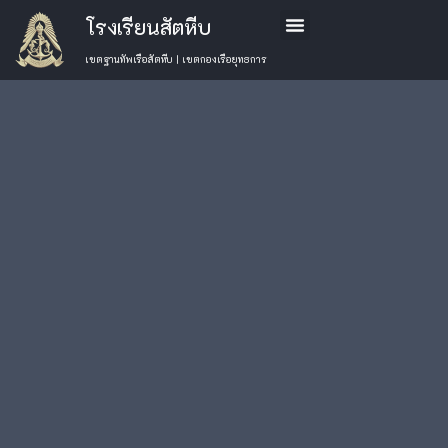
โรงเรียนสัตหีบ
ข้อมูลโรงเรียน
หลักสูตรการเรียนการสอน
การสมัครเรียน
ติดต่อเรา
เขตฐานทัพเรือสัตหีบ | เขตกองเรือยุทธการ
วันที่ 24-25 พ.ย.
66
เลือกหมวด
ข่าว
30 พฤศจิกายน 2566
Uncategorised
กิจกรรม
(777)
โรงเรียน
ข่าว
ประชาสัมพันธ์