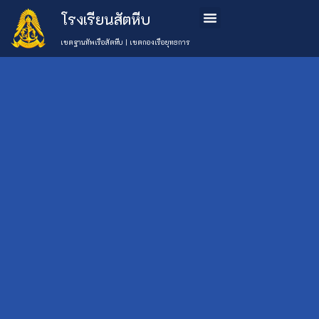
โรงเรียนสัตหีบ
ข้อมูลโรงเรียน
หลักสูตรการเรียนการสอน
การสมัครเรียน
ติดต่อเรา
เขตฐานทัพเรือสัตหีบ | เขตกองเรือยุทธการ
วันที่ 26-27
ตุลาคม 2566
เลือกหมวด
ข่าว
โรงเรียนสัตหีบ
Uncategorised
โดยหัวหน้าฝ่าย
กิจกรรม
(777)
โรงเรียน
บุคคล หัวหน้าฝ่าย
ข่าว
วิชาการ และคุณครู
ประชาสัมพันธ์